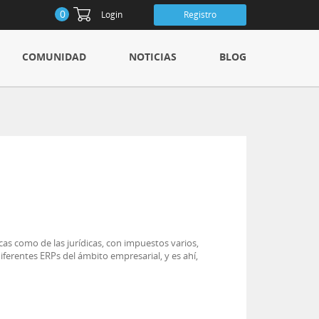
0
Login
Registro
COMUNIDAD
NOTICIAS
BLOG
as como de las jurídicas, con impuestos varios,
ferentes ERPs del ámbito empresarial, y es ahí,