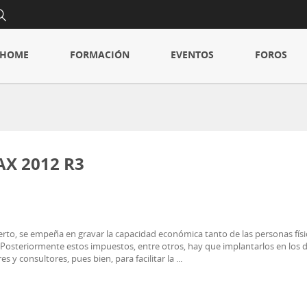
HOME
FORMACIÓN
EVENTOS
FOROS
AX 2012 R3
to, se empeña en gravar la capacidad económica tanto de las personas físic
Posteriormente estos impuestos, entre otros, hay que implantarlos en los di
y consultores, pues bien, para facilitar la ...