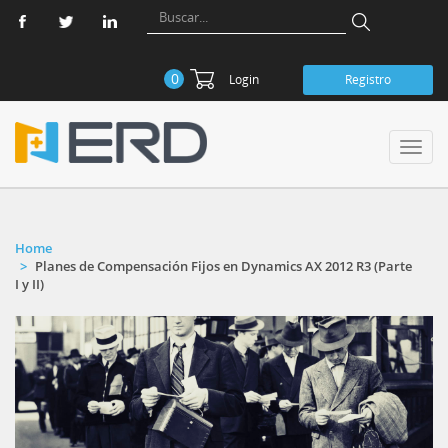
0
Login
Registro
Toggl
navig
Home
Planes de Compensación Fijos en Dynamics AX 2012 R3 (Parte
I y II)