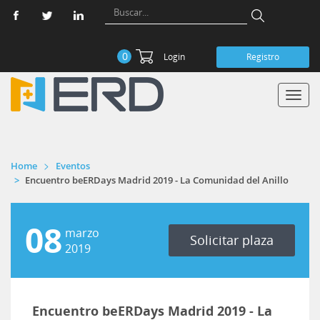
0
Login
Registro
Toggl
navig
Home
Eventos
Encuentro beERDays Madrid 2019 - La Comunidad del Anillo
08
marzo
Solicitar plaza
2019
Encuentro beERDays Madrid 2019 - La