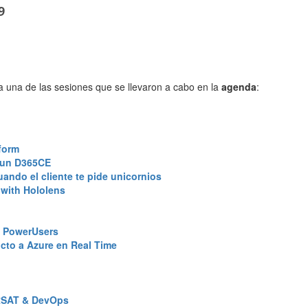
9
da una de las sesiones que se llevaron a cabo en la
agenda
:
tform
 Fun D365CE
ando el cliente te pide unicornios
 with Hololens
, PowerUsers
cto a Azure en Real Time
RSAT & DevOps