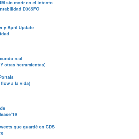
RM sin morir en el intento
ontabilidad D365FO
r y April Update
lidad
 mundo real
Y otras herramientas)
Portals
low a la vida)
ode
lease’19
 tweets que guardé en CDS
ce