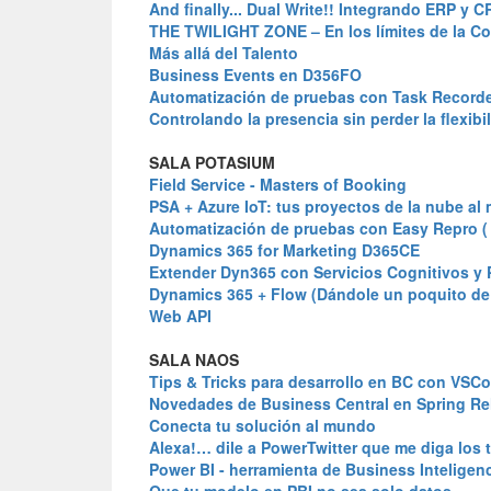
And finally... Dual Write!! Integrando ERP y C
THE TWILIGHT ZONE – En los límites de la C
Más allá del Talento
Business Events en D356FO
Automatización de pruebas con Task Recorde
Controlando la presencia sin perder la flexibi
SALA POTASIUM
Field Service - Masters of Booking
PSA + Azure IoT: tus proyectos de la nube al
Automatización de pruebas con Easy Repro ( 
Dynamics 365 for Marketing D365CE
Extender Dyn365 con Servicios Cognitivos y 
Dynamics 365 + Flow (Dándole un poquito de f
Web API
SALA NAOS
Tips & Tricks para desarrollo en BC con VSC
Novedades de Business Central en Spring Re
Conecta tu solución al mundo
Alexa!… dile a PowerTwitter que me diga los
Power BI - herramienta de Business Inteligen
Que tu modelo en PBI no sea solo datos