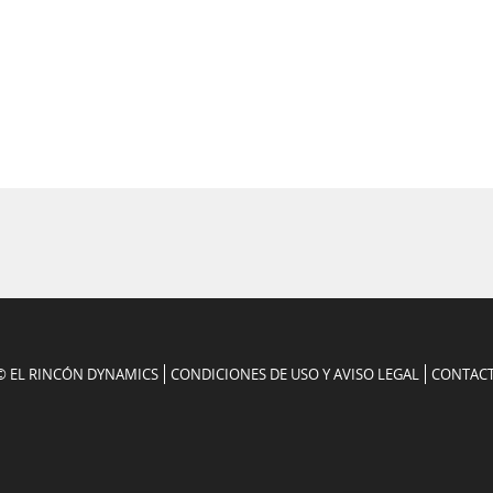
© EL RINCÓN DYNAMICS
CONDICIONES DE USO Y AVISO LEGAL
CONTAC