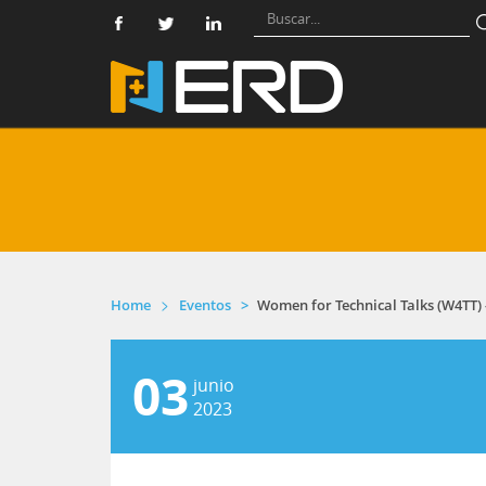
Home
Eventos
Women for Technical Talks (W4TT) -
03
junio
2023