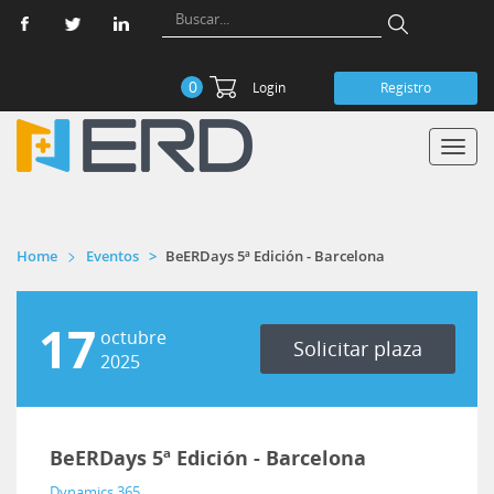
0
Login
Registro
Toggl
navig
Home
Eventos
BeERDays 5ª Edición - Barcelona
17
octubre
Solicitar plaza
2025
BeERDays 5ª Edición - Barcelona
Dynamics 365