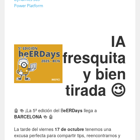
Power Platform
IA
fresquita
y bien
tirada 😉
🤖 🍻 ¡La 5ª edición del B
eERDays
llega a
BARCELONA
🍻 🤖
La tarde del viernes
17 de octubre
tenemos una
excusa perfecta para compartir tips, reencontrarnos y