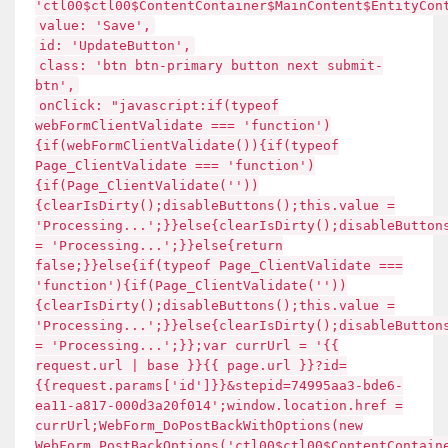
'ctl00$ctl00$ContentContainer$MainContent$EntityCon
value: 'Save',
id: 'UpdateButton',
class: 'btn btn-primary button next submit-
btn',
onClick: "javascript:if(typeof
webFormClientValidate === 'function')
{if(webFormClientValidate()){if(typeof
Page_ClientValidate === 'function')
{if(Page_ClientValidate(''))
{clearIsDirty();disableButtons();this.value =
'Processing...';}}else{clearIsDirty();disableButton
= 'Processing...';}}else{return
false;}}else{if(typeof Page_ClientValidate ===
'function'){if(Page_ClientValidate(''))
{clearIsDirty();disableButtons();this.value =
'Processing...';}}else{clearIsDirty();disableButton
= 'Processing...';}};var currUrl = '{{
request.url | base }}{{ page.url }}?id=
{{request.params['id']}}&stepid=74995aa3-bde6-
ea11-a817-000d3a20f014';window.location.href =
currUrl;WebForm_DoPostBackWithOptions(new
WebForm_PostBackOptions('ctl00$ctl00$ContentContain