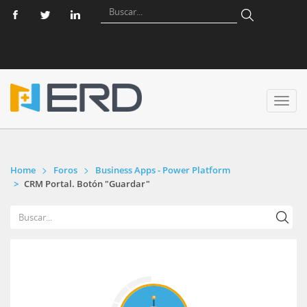
Toggl
navig
Home
Foros
Business Apps - Power Platform
CRM Portal. Botón "Guardar"