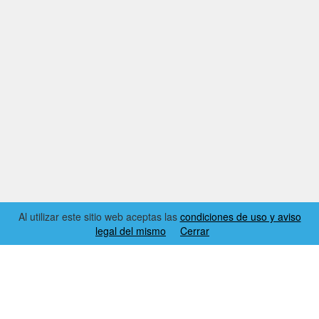
Al utilizar este sitio web aceptas las
condiciones de uso y aviso
legal del mismo
Cerrar
2026 © EL RINCÓN DYNAMICS
CONDICIONES DE USO Y AVISO LEGAL
CONTACTO