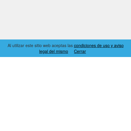
Al utilizar este sitio web aceptas las
condiciones de uso y aviso
legal del mismo
Cerrar
2026 © EL RINCÓN DYNAMICS
CONDICIONES DE USO Y AVISO LEGAL
CONTACTO