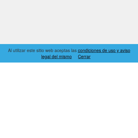
Al utilizar este sitio web aceptas las
condiciones de uso y aviso
legal del mismo
Cerrar
2026 © EL RINCÓN DYNAMICS
CONDICIONES DE USO Y AVISO LEGAL
CONTACTO