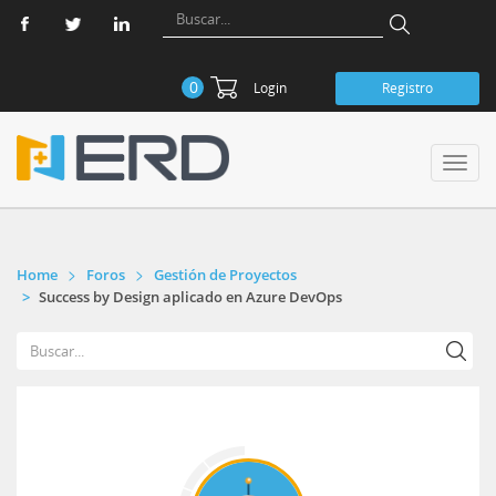
0
Login
Registro
Toggl
navig
Home
Foros
Gestión de Proyectos
Success by Design aplicado en Azure DevOps