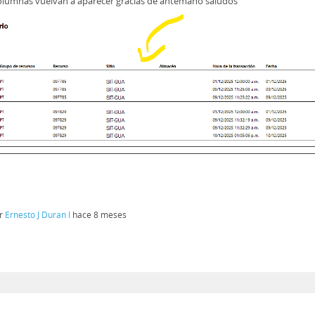
columnas vuelvan a aparecer gracias de antemano saludos
or
Ernesto J Duran l
hace 8 meses