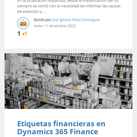
En la localización española, desde la implantación del SII,
siempre se contó con la necesidad de informar las causas
de exención y ...
Escrito por
José Ignacio Pérez Domínguez
lunes
11
diciembre
2023
1
Etiquetas financieras en
Dynamics 365 Finance