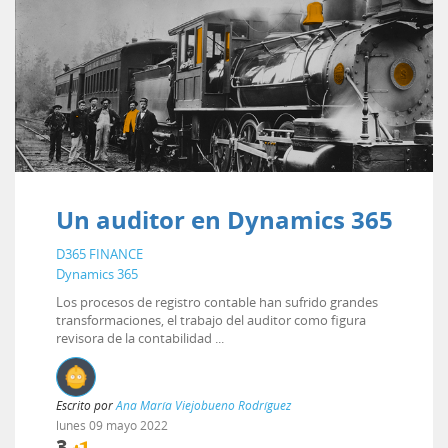
Un auditor en Dynamics 365
D365 FINANCE
Dynamics 365
Los procesos de registro contable han sufrido grandes
transformaciones, el trabajo del auditor como figura
revisora de la contabilidad ...
Escrito por
Ana María Viejobueno Rodríguez
lunes
09
mayo
2022
3