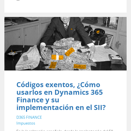
Códigos exentos, ¿Cómo
usarlos en Dynamics 365
Finance y su
implementación en el SII?
D365 FINANCE
Impuestos