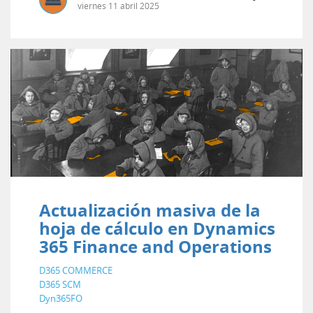
viernes
11
abril
2025
Actualización masiva de la
hoja de cálculo en Dynamics
365 Finance and Operations
D365 COMMERCE
D365 SCM
Dyn365FO