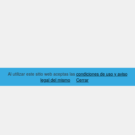
Al utilizar este sitio web aceptas las
condiciones de uso y aviso
legal del mismo
Cerrar
2026 © EL RINCÓN DYNAMICS
CONDICIONES DE USO Y AVISO LEGAL
CONTACTO