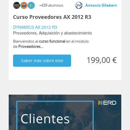
+439 alumnos
Antonio Gilabert
Curso Proveedores AX 2012 R3
DYNAMICS AX 2012 R3
Proveedores,
Adquisición y abastecimiento
Bienvenidos al
curso funcional
en el módulo
de
Proveedores...
199,00 €
Saber más sobre este
curso